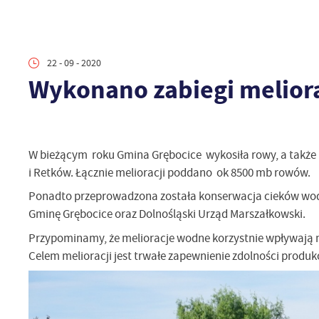
22 - 09 - 2020
Wykonano zabiegi melior
W bieżącym roku Gmina Grębocice wykosiła rowy, a także
i Retków. Łącznie melioracji poddano ok 8500 mb rowów.
Ponadto przeprowadzona została konserwacja cieków wodny
Gminę Grębocice oraz Dolnośląski Urząd Marszałkowski.
Przypominamy, że melioracje wodne korzystnie wpływają n
Celem melioracji jest trwałe zapewnienie zdolności produkc