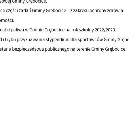
nsowej Gminy Grębocice.
ice części zadań Gminy Grębocice z zakresu ochrony zdrowia.
omości.
nostki paliwa w Gminie Grębocice na rok szkolny 2022/2023.
ad i trybu przyznawania stypendium dla sportowców Gminy Grębo
 stanu bezpieczeństwa publicznego na terenie Gminy Grębocice.