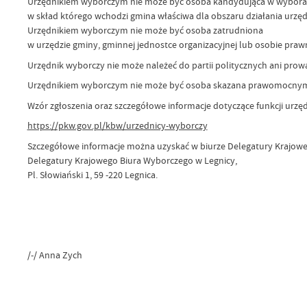
Urzędnikiem wyborczym nie może być osoba kandydująca w wybora
w skład którego wchodzi gmina właściwa dla obszaru działania urzę
Urzędnikiem wyborczym nie może być osoba zatrudniona
w urzędzie gminy, gminnej jednostce organizacyjnej lub osobie praw
Urzędnik wyborczy nie może należeć do partii politycznych ani prowad
Urzędnikiem wyborczym nie może być osoba skazana prawomocnym w
Wzór zgłoszenia oraz szczegółowe informacje dotyczące funkcji urz
https://pkw.gov.pl/kbw/urzednicy-wyborczy
Szczegółowe informacje można uzyskać w biurze Delegatury Krajoweg
Delegatury Krajowego Biura Wyborczego w Legnicy,
Pl. Słowiański 1, 59 -220 Legnica.
/-/ Anna Zych