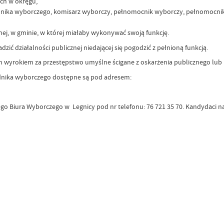
ch w okręgu,
dnika wyborczego, komisarz wyborczy, pełnomocnik wyborczy, pełnomocnik 
nej, w gminie, w której miałaby wykonywać swoją funkcję.
zić działalności publicznej niedającej się pogodzić z pełnioną funkcją.
yrokiem za przestępstwo umyślne ścigane z oskarżenia publicznego lub
ędnika wyborczego dostępne są pod adresem:
o Biura Wyborczego w Legnicy pod nr telefonu: 76 721 35 70. Kandydaci na