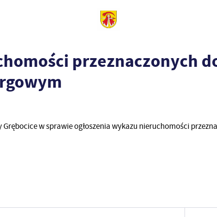
chomości przeznaczonych d
targowym
 Grębocice w sprawie ogłoszenia wykazu nieruchomości przezn