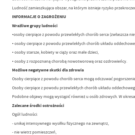
Ludność zamieszkująca obszar, na którym istnieje ryzyko przekrocze
INFORMACJE O ZAGROŻENIU
Wrażliwe grupy ludności
•osoby cierpiące z powodu przewlekłych chorób serca (zwłaszcza ni
• osoby cierpiące z powodu przewlekłych chorób układu oddechoweg
• osoby starsze, kobiety w ciąży oraz małe dzieci,
• osoby z rozpoznaną chorobą nowotworową oraz ozdrowieńcy.
Możliwe negatywne skutki dla zdrowia
Osoby cierpiące z powodu chorób serca mogą odczuwać pogorszenie s
Osoby cierpiące z powodu przewlekłych chorób układu oddechowego m
Podobne objawy mogą wystąpić również u osób zdrowych. W okresach
Zalecane środki ostrożności
Ogół ludności:
- unikaj intensywnego wysiłku fizycznego na zewnątrz,
- nie wietrz pomieszczeń,