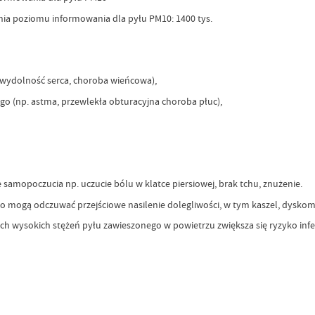
nia poziomu informowania dla pyłu PM10: 1400 tys.
ewydolność serca, choroba wieńcowa),
o (np. astma, przewlekła obturacyjna choroba płuc),
amopoczucia np. uczucie bólu w klatce piersiowej, brak tchu, znużenie.
ogą odczuwać przejściowe nasilenie dolegliwości, w tym kaszel, dyskomfor
 wysokich stężeń pyłu zawieszonego w powietrzu zwiększa się ryzyko infe