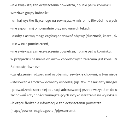
- nie zwiększaj zanieczyszczenia powietrza, np. nie pal w kominku.
Wrażliwe grupy ludności:
- unikaj wysiłku fizycznego na zewnątrz, w miarę możliwości nie wyc
- nie zapominaj o normalnie przyjmowanych lekach,
- osoby z astmą mogą częściej odczuwać objawy (duszność, kaszel, św
- nie wietrz pomieszczeń,
- nie zwiększaj zanieczyszczenia powietrza, np. nie pal w kominku.
W przypadku nasilenia objawów chorobowych zalecana jest konsulta
Zaleca się również:
- zwiększenie nadzoru nad osobami przewlekle chorymi, w tym nie
- stosowanie środków ochrony osobistej (np. tzw. masek antysmogowy
- prowadzenie szerokiej edukacji adresowanej przede wszystkim do
zachowań i czynności zmniejszających ryzyko narażenia na wysokie s
- bieżące śledzenie informacji o zanieczyszczeniu powietrza
(
http://powietrze.gios.gov.pl/pjp/current
).