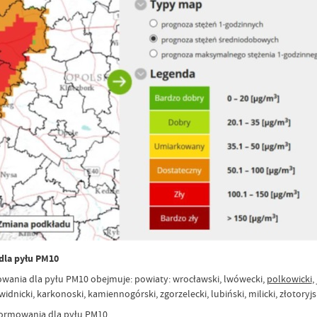
dla pyłu PM10
wania dla pyłu PM10 obejmuje: powiaty: wrocławski, lwówecki,
polkowicki
,
świdnicki, karkonoski, kamiennogórski, zgorzelecki, lubiński, milicki, złotory
formowania dla pyłu PM10