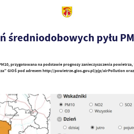
eń średniodobowych pyłu P
u PM10, przygotowana na podstawie prognozy zanieczyszczenia powietrz
trza” GIOŚ pod adresem http://powietrze.gios.gov.pl/pjp/airPollution 