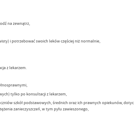
hodź na zewnątrz,
isty) i potrzebować swoich leków częściej niż normalnie,
cja z lekarzem.
pełnosprawnymi,
ch) tylko po konsultacji z lekarzem,
 uczniów szkół podstawowych, średnich oraz ich prawnych opiekunów, doty
tężenia zanieczyszczeń, w tym pyłu zawieszonego,