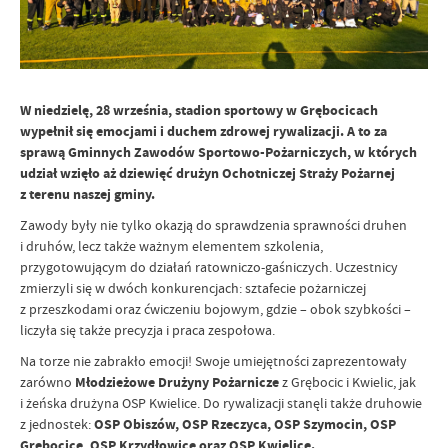
W niedzielę, 28 września, stadion sportowy w Grębocicach
wypełnił się emocjami i duchem zdrowej rywalizacji. A to za
sprawą Gminnych Zawodów Sportowo-Pożarniczych, w których
udział wzięło aż dziewięć drużyn Ochotniczej Straży Pożarnej
z terenu naszej gminy.
Zawody były nie tylko okazją do sprawdzenia sprawności druhen
i druhów, lecz także ważnym elementem szkolenia,
przygotowującym do działań ratowniczo-gaśniczych. Uczestnicy
zmierzyli się w dwóch konkurencjach: sztafecie pożarniczej
z przeszkodami oraz ćwiczeniu bojowym, gdzie – obok szybkości –
liczyła się także precyzja i praca zespołowa.
Na torze nie zabrakło emocji! Swoje umiejętności zaprezentowały
zarówno
Młodzieżowe Drużyny Pożarnicze
z Grębocic i Kwielic, jak
i żeńska drużyna OSP Kwielice. Do rywalizacji stanęli także druhowie
z jednostek:
OSP Obiszów, OSP Rzeczyca, OSP Szymocin, OSP
Grębocice, OSP Krzydłowice oraz OSP Kwielice.