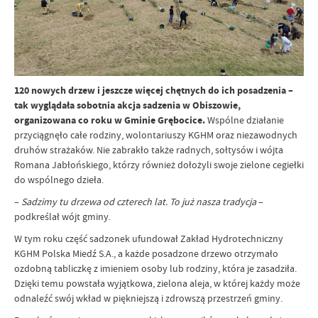
120 nowych drzew i jeszcze więcej chętnych do ich posadzenia –
tak wyglądała sobotnia akcja sadzenia w Obiszowie,
organizowana co roku w Gminie Grębocice.
Wspólne działanie
przyciągnęło całe rodziny, wolontariuszy KGHM oraz niezawodnych
druhów strażaków. Nie zabrakło także radnych, sołtysów i wójta
Romana Jabłońskiego, którzy również dołożyli swoje zielone cegiełki
do wspólnego dzieła.
–
Sadzimy tu drzewa od czterech lat. To już nasza tradycja
–
podkreślał wójt gminy.
W tym roku część sadzonek ufundował Zakład Hydrotechniczny
KGHM Polska Miedź S.A., a każde posadzone drzewo otrzymało
ozdobną tabliczkę z imieniem osoby lub rodziny, która je zasadziła.
Dzięki temu powstała wyjątkowa, zielona aleja, w której każdy może
odnaleźć swój wkład w piękniejszą i zdrowszą przestrzeń gminy.