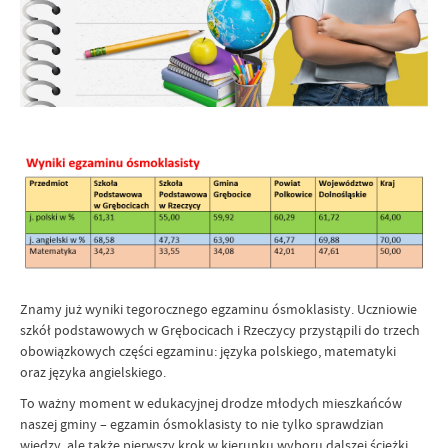
Znamy już wyniki tegorocznego egzaminu ósmoklasisty. Uczniowie
szkół podstawowych w Grębocicach i Rzeczycy przystąpili do trzech
obowiązkowych części egzaminu: języka polskiego, matematyki
oraz języka angielskiego.
To ważny moment w edukacyjnej drodze młodych mieszkańców
naszej gminy – egzamin ósmoklasisty to nie tylko sprawdzian
wiedzy, ale także pierwszy krok w kierunku wyboru dalszej ścieżki