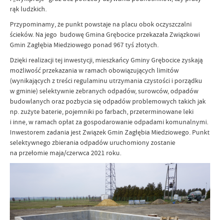
rąk ludzkich.
Przypominamy, że punkt powstaje na placu obok oczyszczalni
ścieków. Na jego budowę Gmina Grębocice przekazała Związkowi
Gmin Zagłębia Miedziowego ponad 967 tyś złotych.
Dzięki realizacji tej inwestycji, mieszkańcy Gminy Grębocice zyskają
możliwość przekazania w ramach obowiązujących limitów
(wynikających z treści regulaminu utrzymania czystości i porządku
w gminie) selektywnie zebranych odpadów, surowców, odpadów
budowlanych oraz pozbycia się odpadów problemowych takich jak
np. zużyte baterie, pojemniki po farbach, przeterminowane leki
i inne, w ramach opłat za gospodarowanie odpadami komunalnymi.
Inwestorem zadania jest Związek Gmin Zagłębia Miedziowego. Punkt
selektywnego zbierania odpadów uruchomiony zostanie
na przełomie maja/czerwca 2021 roku.