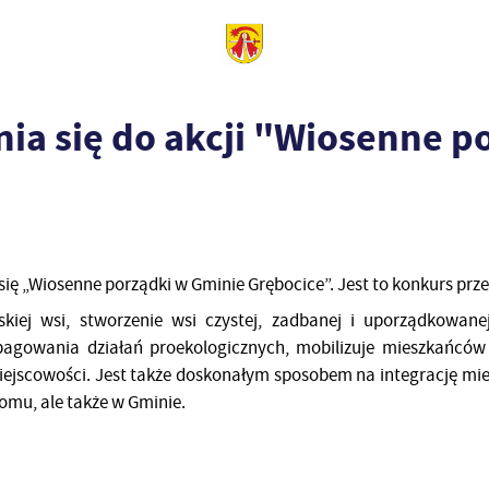
ia się do akcji "Wiosenne p
się „Wiosenne porządki w Gminie Grębocice”. Jest to konkurs prz
kiej wsi, stworzenie wsi czystej, zadbanej i uporządkowan
pagowania działań proekologicznych, mobilizuje mieszkańcó
miejscowości. Jest także doskonałym sposobem na integrację mi
omu, ale także w Gminie.