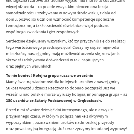
ekologiczna i zdrowotna. Jednak wyjazd nad morze to coś znacznie
więcej niż teoria – to przede wszystkim nieoceniona lekcja
samodzielności. Przebywanie w nowym środowisku, z dala od
domu, pozwoliło uczniom wzmocnić kompetencje społeczne
i emocjonalne, a także zacieśnić rówieśnicze więzi podczas
wspólnego zwiedzania i gier zespołowych.
Serdecznie dziękujemy wszystkim, którzy przyczynili się do realizacji
tego wartościowego przedsięwzięcia! Cieszymy się, że najmłodsi
mieszkańcy naszej gminy mają możliwość uczenia się, rozwijania
skrzydeł i zdobywania doświadczeń w tak inspirujących
oraz pięknych warunkach.
To nie koniec! Kolejna grupa rusza we wrześniu
Mamy świetną wiadomość dla kolejnych uczniów z naszej gminy.
Sukces wyjazdu dzieci z Rzeczycy to dopiero początek! Już we
wrześniu nad polskie morze wyruszy kolejna, imponująca grupa – aż
180 uczniów ze Szkoły Podstawowej w Grębocicach.
Przed nimi również dziesięć dni intensywnego, ale niezwykle
przyjemnego czasu, w którym połączą naukę z aktywnym
wypoczynkiem, poznawaniem uroków nadmorskiej przyrody
oraz powakacyjną integracją. Już teraz życzymy im udanej wyprawy!