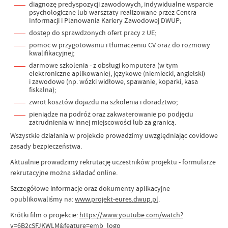
diagnozę predyspozycji zawodowych, indywidualne wsparcie
psychologiczne lub warsztaty realizowane przez Centra
Informacji i Planowania Kariery Zawodowej DWUP;
dostęp do sprawdzonych ofert pracy z UE;
pomoc w przygotowaniu i tłumaczeniu CV oraz do rozmowy
kwalifikacyjnej;
darmowe szkolenia - z obsługi komputera (w tym
elektroniczne aplikowanie), językowe (niemiecki, angielski)
i zawodowe (np. wózki widłowe, spawanie, koparki, kasa
fiskalna);
zwrot kosztów dojazdu na szkolenia i doradztwo;
pieniądze na podróż oraz zakwaterowanie po podjęciu
zatrudnienia w innej miejscowości lub za granicą.
Wszystkie działania w projekcie prowadzimy uwzględniając covidowe
zasady bezpieczeństwa.
Aktualnie prowadzimy rekrutację uczestników projektu - formularze
rekrutacyjne można składać online.
Szczegółowe informacje oraz dokumenty aplikacyjne
opublikowaliśmy na:
www.projekt-eures.dwup.pl
.
Krótki film o projekcie:
https://www.youtube.com/watch?
v=6B2cSFJKWLM&feature=emb_logo