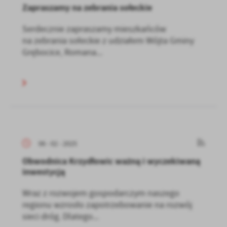
Zapraszamy na zebrania sołeckie
Serdecznie zapraszamy mieszkańców
na zebrania sołeckie z udziałem Wójta Gminy
Grębocice, Romana...
06 - 02 - 2025
Obwodnica Krzydłowic ważną i wyczekiwaną
inwestycją
Wraz z rozwojem gospodarczym naszego
regionu wzrosło zapotrzebowanie na rozwój
sieci dróg. Dlatego...